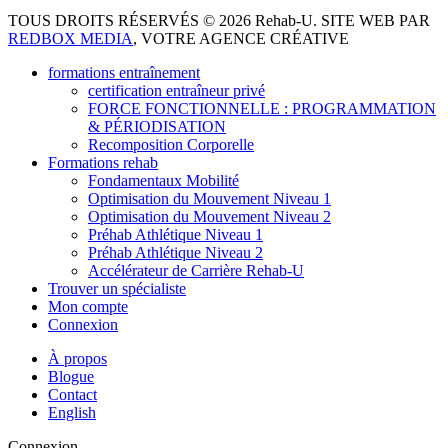
TOUS DROITS RÉSERVÉS © 2026 Rehab-U. SITE WEB PAR
REDBOX MEDIA
, VOTRE AGENCE CRÉATIVE
formations entraînement
certification entraîneur privé
FORCE FONCTIONNELLE : PROGRAMMATION
& PÉRIODISATION
Recomposition Corporelle
Formations rehab
Fondamentaux Mobilité
Optimisation du Mouvement Niveau 1
Optimisation du Mouvement Niveau 2
Préhab Athlétique Niveau 1
Préhab Athlétique Niveau 2
Accélérateur de Carrière Rehab-U
Trouver un spécialiste
Mon compte
Connexion
À propos
Blogue
Contact
English
Connexion