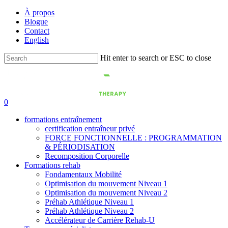
Skip
À propos
to
Blogue
main
Contact
content
English
Hit enter to search or ESC to close
Close
Search
0
formations entraînement
certification entraîneur privé
FORCE FONCTIONNELLE : PROGRAMMATION
& PÉRIODISATION
Recomposition Corporelle
Formations rehab
Fondamentaux Mobilité
Optimisation du mouvement Niveau 1
Optimisation du mouvement Niveau 2
Préhab Athlétique Niveau 1
Préhab Athlétique Niveau 2
Accélérateur de Carrière Rehab-U