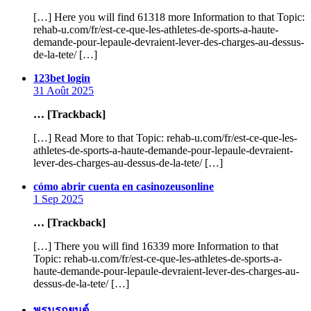
[…] Here you will find 61318 more Information to that Topic:
rehab-u.com/fr/est-ce-que-les-athletes-de-sports-a-haute-
demande-pour-lepaule-devraient-lever-des-charges-au-dessus-
de-la-tete/ […]
says:
123bet login
31 Août 2025
… [Trackback]
[…] Read More to that Topic: rehab-u.com/fr/est-ce-que-les-
athletes-de-sports-a-haute-demande-pour-lepaule-devraient-
lever-des-charges-au-dessus-de-la-tete/ […]
says:
cómo abrir cuenta en casinozeusonline
1 Sep 2025
… [Trackback]
[…] There you will find 16339 more Information to that
Topic: rehab-u.com/fr/est-ce-que-les-athletes-de-sports-a-
haute-demande-pour-lepaule-devraient-lever-des-charges-au-
dessus-de-la-tete/ […]
says:
พรมรถยนต์