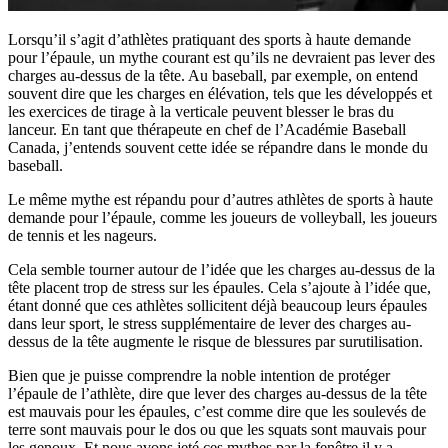
Lorsqu’il s’agit d’athlètes pratiquant des sports à haute demande
pour l’épaule, un mythe courant est qu’ils ne devraient pas lever des
charges au-dessus de la tête. Au baseball, par exemple, on entend
souvent dire que les charges en élévation, tels que les développés et
les exercices de tirage à la verticale peuvent blesser le bras du
lanceur. En tant que thérapeute en chef de l’Académie Baseball
Canada, j’entends souvent cette idée se répandre dans le monde du
baseball.
Le même mythe est répandu pour d’autres athlètes de sports à haute
demande pour l’épaule, comme les joueurs de volleyball, les joueurs
de tennis et les nageurs.
Cela semble tourner autour de l’idée que les charges au-dessus de la
tête placent trop de stress sur les épaules. Cela s’ajoute à l’idée que,
étant donné que ces athlètes sollicitent déjà beaucoup leurs épaules
dans leur sport, le stress supplémentaire de lever des charges au-
dessus de la tête augmente le risque de blessures par surutilisation.
Bien que je puisse comprendre la noble intention de protéger
l’épaule de l’athlète, dire que lever des charges au-dessus de la tête
est mauvais pour les épaules, c’est comme dire que les soulevés de
terre sont mauvais pour le dos ou que les squats sont mauvais pour
les genoux. Et nous avons jeté ces mythes par la fenêtre il y a