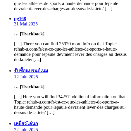
que-les-athletes-de-sports-a-haute-demande-pour-lepaule-
devraient-lever-des-charges-au-dessus-de-la-tete/ […]
says:
pg168
31 Mai 2025
… [Trackback]
[…] There you can find 25920 more Info on that Topic:
rehab-u.com/fr/est-ce-que-les-athletes-de-sports-a-haute-
demande-pour-lepaule-devraient-lever-des-charges-au-dessus-
de-la-tete/ […]
says:
รับซื้อแบรนด์เนม
12 Juin 2025
… [Trackback]
[…] Here you will find 34257 additional Information on that
Topic: rehab-u.com/fr/est-ce-que-les-athletes-de-sports-a-
haute-demande-pour-lepaule-devraient-lever-des-charges-au-
dessus-de-la-tete/ […]
says:
เหยี่ยวไล่นก
22 Juin 2025