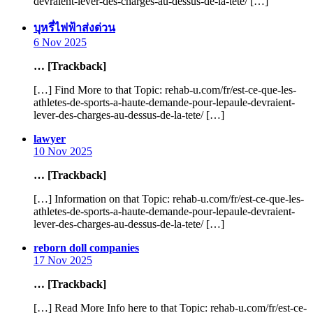
devraient-lever-des-charges-au-dessus-de-la-tete/ […]
says:
บุหรี่ไฟฟ้าส่งด่วน
6 Nov 2025
… [Trackback]
[…] Find More to that Topic: rehab-u.com/fr/est-ce-que-les-
athletes-de-sports-a-haute-demande-pour-lepaule-devraient-
lever-des-charges-au-dessus-de-la-tete/ […]
says:
lawyer
10 Nov 2025
… [Trackback]
[…] Information on that Topic: rehab-u.com/fr/est-ce-que-les-
athletes-de-sports-a-haute-demande-pour-lepaule-devraient-
lever-des-charges-au-dessus-de-la-tete/ […]
says:
reborn doll companies
17 Nov 2025
… [Trackback]
[…] Read More Info here to that Topic: rehab-u.com/fr/est-ce-