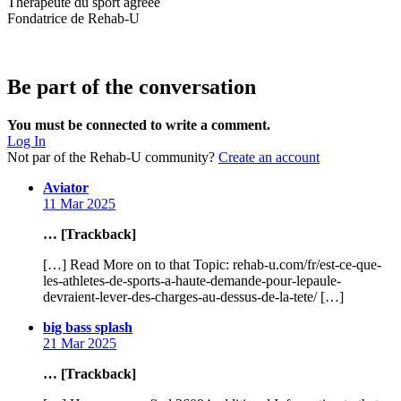
Thérapeute du sport agréée
Fondatrice de Rehab-U
Be part of the conversation
You must be connected to write a comment.
Log In
Not par of the Rehab-U community?
Create an account
says:
Aviator
11 Mar 2025
… [Trackback]
[…] Read More on to that Topic: rehab-u.com/fr/est-ce-que-
les-athletes-de-sports-a-haute-demande-pour-lepaule-
devraient-lever-des-charges-au-dessus-de-la-tete/ […]
says:
big bass splash
21 Mar 2025
… [Trackback]