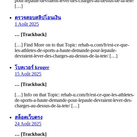
pour-lepaule-devraient-lever-des-charges-au-dessus-de-la-tete/
[…]
says:
ตรวจสอบสลิปโอนเงิน
1 Août 2025
… [Trackback]
[…] Find More on to that Topic: rehab-u.com/fr/est-ce-que-
les-athletes-de-sports-a-haute-demande-pour-lepaule-
devraient-lever-des-charges-au-dessus-de-la-tete/ […]
says:
โบลเวอร์ kruger
15 Août 2025
… [Trackback]
[…] Info on that Topic: rehab-u.com/fr/est-ce-que-les-athletes-
de-sports-a-haute-demande-pour-lepaule-devraient-lever-des-
charges-au-dessus-de-la-tete/ […]
says:
สล็อตเว็บตรง
24 Août 2025
… [Trackback]