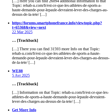
[…] Here you can find 26094 additional Information to that
Topic: rehab-u.com/fr/est-ce-que-les-athletes-de-sports-a-
haute-demande-pour-lepaule-devraient-lever-des-charges-au-
dessus-de-la-tete/ […]
https://forums.smartphonefrance.info/viewtopic.php?
says:
t=65368&view=next
22 Mar 2025
… [Trackback]
[…] There you can find 31593 more Info on that Topic:
rehab-u.com/fr/est-ce-que-les-athletes-de-sports-a-haute-
demande-pour-lepaule-devraient-lever-des-charges-au-dessus-
de-la-tete/ […]
says:
WE88
5 Avr 2025
… [Trackback]
[…] Information on that Topic: rehab-u.com/fr/est-ce-que-les-
athletes-de-sports-a-haute-demande-pour-lepaule-devraient-
lever-des-charges-au-dessus-de-la-tete/ […]
says:
Get More Info