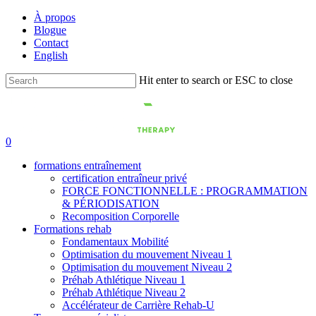
Skip
À propos
to
Blogue
main
Contact
content
English
Hit enter to search or ESC to close
Close
Search
0
formations entraînement
certification entraîneur privé
FORCE FONCTIONNELLE : PROGRAMMATION
& PÉRIODISATION
Recomposition Corporelle
Formations rehab
Fondamentaux Mobilité
Optimisation du mouvement Niveau 1
Optimisation du mouvement Niveau 2
Préhab Athlétique Niveau 1
Préhab Athlétique Niveau 2
Accélérateur de Carrière Rehab-U