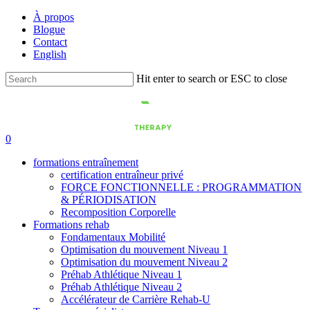
Skip
À propos
to
Blogue
main
Contact
content
English
Hit enter to search or ESC to close
Close
Search
0
formations entraînement
certification entraîneur privé
FORCE FONCTIONNELLE : PROGRAMMATION
& PÉRIODISATION
Recomposition Corporelle
Formations rehab
Fondamentaux Mobilité
Optimisation du mouvement Niveau 1
Optimisation du mouvement Niveau 2
Préhab Athlétique Niveau 1
Préhab Athlétique Niveau 2
Accélérateur de Carrière Rehab-U