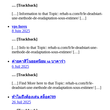
… [Trackback]
[…] Information to that Topic: rehab-u.com/fr/le-deadstart-
une-methode-de-readaptation-sous-estimee/ […]
says:
vps forex
8 Juin 2025
… [Trackback]
[…] Info to that Topic: rehab-u.com/fr/le-deadstart-une-
methode-de-readaptation-sous-estimee/ […]
says:
ค่ายคาสิโนยอดนิยม sa บาคาร่า
6 Juil 2025
… [Trackback]
[…] Find More here to that Topic: rehab-u.com/fr/le-
deadstart-une-methode-de-readaptation-sous-estimee/ […]
says:
ทำไมถึงต้องเล่น สล็อต789
26 Juil 2025