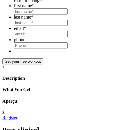
rester inchangé.
first name
*
last name
*
email
*
phone
Get your free workout
+
Description
What You Get
Aperçu
$
Register
Post-clinical