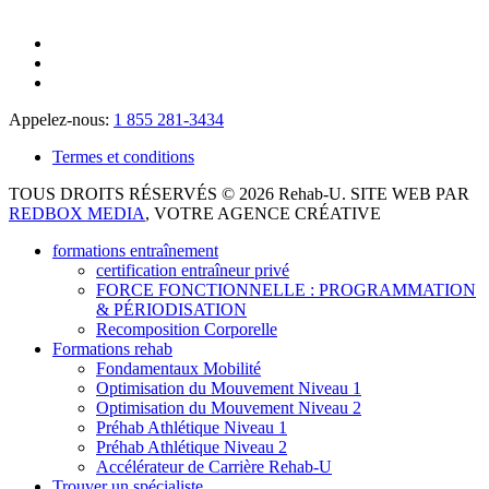
Appelez-nous:
1 855 281-3434
Termes et conditions
TOUS DROITS RÉSERVÉS © 2026 Rehab-U. SITE WEB PAR
REDBOX MEDIA
, VOTRE AGENCE CRÉATIVE
formations entraînement
certification entraîneur privé
FORCE FONCTIONNELLE : PROGRAMMATION
& PÉRIODISATION
Recomposition Corporelle
Formations rehab
Fondamentaux Mobilité
Optimisation du Mouvement Niveau 1
Optimisation du Mouvement Niveau 2
Préhab Athlétique Niveau 1
Préhab Athlétique Niveau 2
Accélérateur de Carrière Rehab-U
Trouver un spécialiste