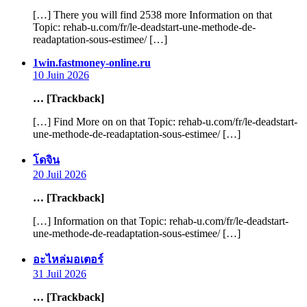
[…] There you will find 2538 more Information on that
Topic: rehab-u.com/fr/le-deadstart-une-methode-de-
readaptation-sous-estimee/ […]
says:
1win.fastmoney-online.ru
10 Juin 2026
… [Trackback]
[…] Find More on on that Topic: rehab-u.com/fr/le-deadstart-
une-methode-de-readaptation-sous-estimee/ […]
says:
โดจิน
20 Juil 2026
… [Trackback]
[…] Information on that Topic: rehab-u.com/fr/le-deadstart-
une-methode-de-readaptation-sous-estimee/ […]
says:
อะไหล่มอเตอร์
31 Juil 2026
… [Trackback]